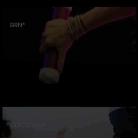
BRN®
LXR® Shape