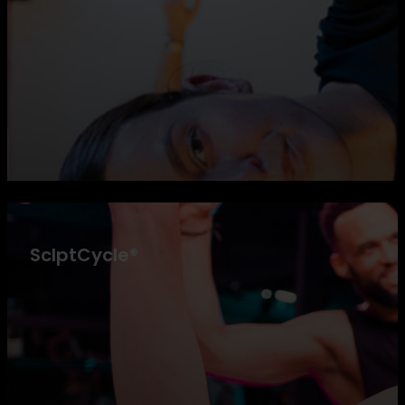
SclptCycle®