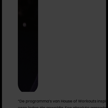
“De programma’s van House of Workouts inspirere
onze leden zijn geweldig. Een absolute aanrader 