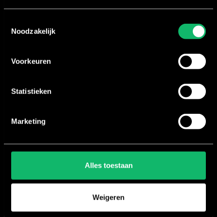
Ik wil graag...
Toestemmingsselectie
Noodzakelijk
Voor- en achternaam
Voorkeuren
E-mailadres
Statistieken
Marketing
Telefoonnummer
Clubnaam
Alles toestaan
Aanvraag versturen
Weigeren