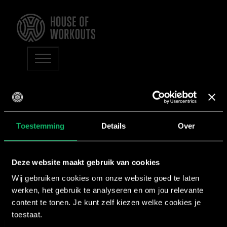
Programmalicentie
Start met een groepsfi
Toestemming
Details
Over
W
Deze website maakt gebruik van cookies
Wil je aan de slag met een groepsfitnessprogramma va
Wij gebruiken cookies om onze website goed te laten
een licentie nodig. Als licentiehouder ontvang je elk
werken, het gebruik te analyseren en om jou relevante
content te tonen. Je kunt zelf kiezen welke cookies je
inclusief bijbehorend promotiemateria
toestaat.