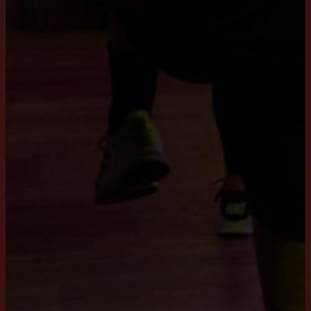
Workouts
XCORE®
SclptCycle®
BRN®
LXR® Shape
House of Workouts
Over ons
Vacatures
Opleidingsdagen
Blog
Nieuws
Contact