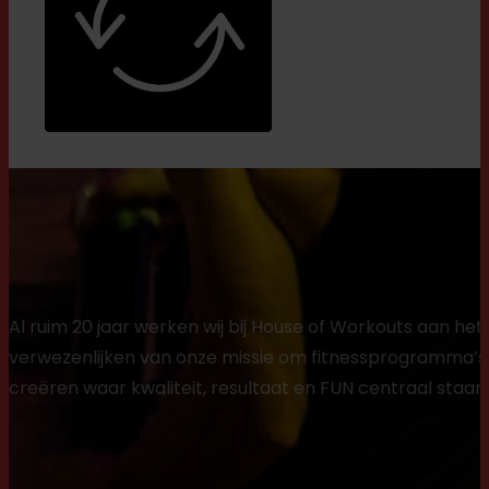
Al ruim 20 jaar werken wij bij House of Workouts aan het
verwezenlijken van onze missie om fitnessprogramma’s
creëren waar kwaliteit, resultaat en FUN centraal staan