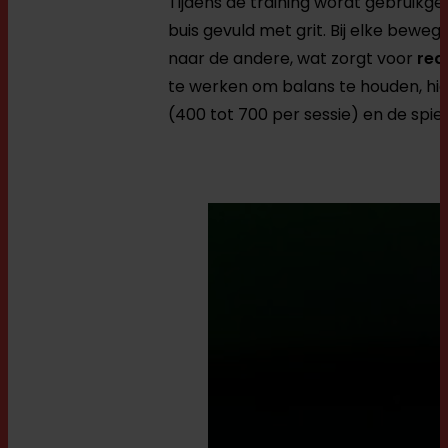
Tijdens de training wordt gebruik
buis gevuld met grit. Bij elke beweg
naar de andere, wat zorgt voor
rea
te werken om balans te houden, h
(400 tot 700 per sessie) en de spie