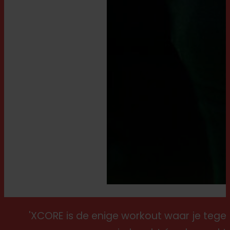
'XCORE is de enige workout waar je tegeli