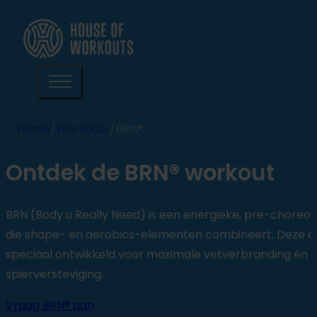
Home
/
Workouts
/
BRN®
Ontdek de BRN® workout
BRN (Body u Really Need) is een energieke, pre-chore
die shape- en aerobics-elementen combineert. Deze dy
speciaal ontwikkeld voor maximale vetverbranding én e
spierversteviging.
Vraag BRN® aan