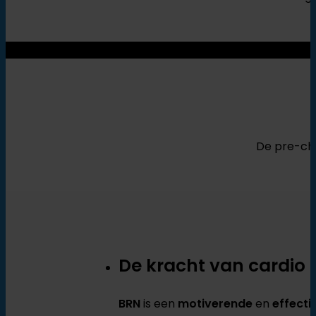
De pre-cho
De kracht van cardio 
BRN
is een
motiverende
en
effecti