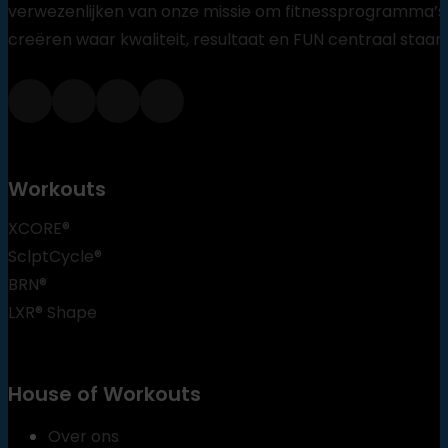
verwezenlijken van onze missie om fitnessprogramma’s
creëren waar kwaliteit, resultaat en FUN centraal staan
Workouts
XCORE®
SclptCycle®
BRN®
LXR® Shape
House of Workouts
Over ons