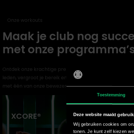
Onze workouts
Maak je club nog succe
met onze programma’
Ontdek onze krachtige pre-choreo groepsfitnessprogr
leden, vergroot je bereik en geef je sportclub direct re
met één van onze bewezen groepstrainingen en ontdek
Toestemming
XCORE®
Deze website maakt gebruik
Wij gebruiken cookies om onz
tonen. Je kunt zelf kiezen we