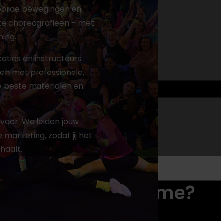
woorde bewegingen en
eke choreografieën – met
ing.
aties en instructeurs
en met professionele,
e beste materialen en
 voor. We leiden jouw
marketing, zodat jij het
haalt.
somewhere awesome?