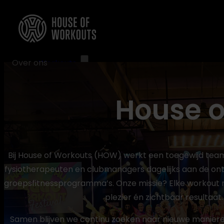
Over ons
Workouts
XCORE®
House o
BRN®
LXR® Shape
SclptCycle®
Bekijk alle workouts
Bij House of Workouts (HOW) werkt een toegewijd team 
Club Finder
Thuis
fysiotherapeuten en clubmanagers dagelijks aan de ont
Instructeurs
groepsfitnessprogramma’s. Onze missie? Elke workout m
plezier én zichtbaar resultaat.
Instructeur worden
Opleidingsdagen
Samen blijven we continu zoeken naar nieuwe manier