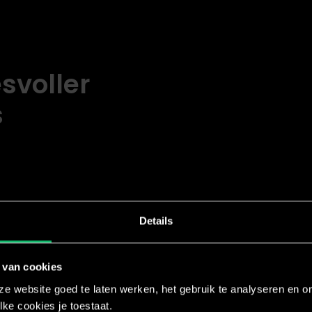
svoller
s
amma’s. Motiveer je
sultaat. Start vandaag nog
 de voordelen.
Details
BRN®
LXR
 van cookies
e website goed te laten werken, het gebruik te analyseren en om
lke cookies je toestaat.