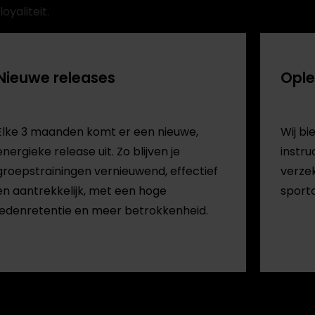
yaliteit.
Nieuwe releases
Ople
Elke 3 maanden komt er een nieuwe,
Wij bi
energieke release uit. Zo blijven je
instru
groepstrainingen vernieuwend, effectief
verzek
en aantrekkelijk, met een hoge
sportc
ledenretentie en meer betrokkenheid.