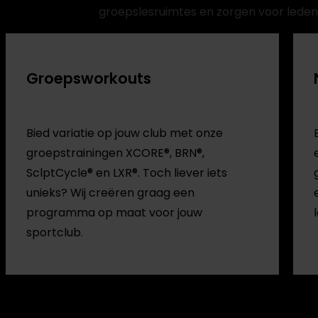
groepslesruimtes en zorgen voor ledenlo
Groepsworkouts
Bied variatie op jouw club met onze
groepstrainingen XCORE®, BRN®,
SclptCycle® en LXR®. Toch liever iets
unieks? Wij creëren graag een
programma op maat voor jouw
sportclub.