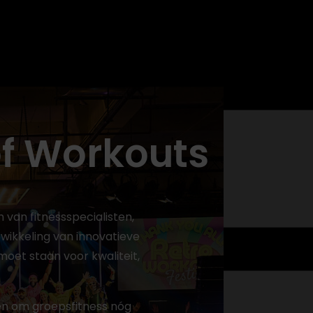
f Workouts
van fitnessspecialisten,
wikkeling van innovatieve
oet staan voor kwaliteit,
en om groepsfitness nóg