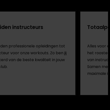
iden instructeurs
Totaalp
eden professionele opleidingen tot
Alles voor
cteur voor onze workouts. Zo ben jij
het rooster
erd van de beste kwaliteit in jouw
van instruc
lub.
Samen met 
maximale i