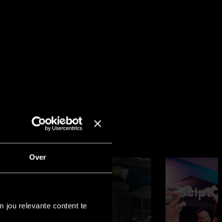
Over
® Shape
SclptC
 jou relevante content te