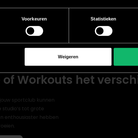
Voorkeuren
Statistieken
Weigeren
Reviews
 of Workouts het versch
jouw sportclub kunnen
studio’s tot grote
en enthousiaster hebben
oeien.