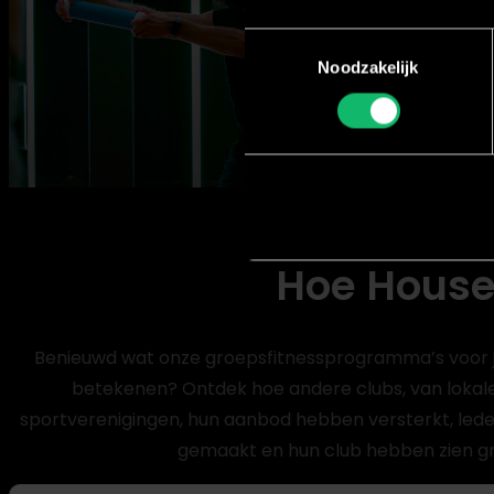
Toestemmingsselectie
Noodzakelijk
Hoe House
Benieuwd wat onze groepsfitnessprogramma’s voor 
betekenen? Ontdek hoe andere clubs, van lokale 
sportverenigingen, hun aanbod hebben versterkt, led
gemaakt en hun club hebben zien gr