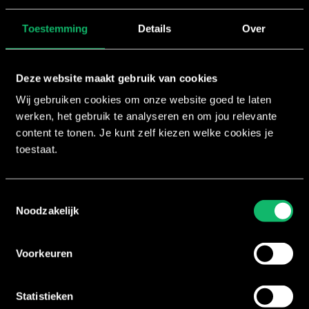
Toestemming
Details
Over
Deze website maakt gebruik van cookies
Wij gebruiken cookies om onze website goed te laten
werken, het gebruik te analyseren en om jou relevante
content te tonen. Je kunt zelf kiezen welke cookies je
toestaat.
Programma
Toestemmingsselectie
SclptCycle®
Noodzakelijk
SclptCycle is de nieuwste, innovatieve workout van Hou
Voorkeuren
energieke cycling training die niet alleen voelt als een f
ook zorgt voor een volledige lichaamstraining.
Statistieken