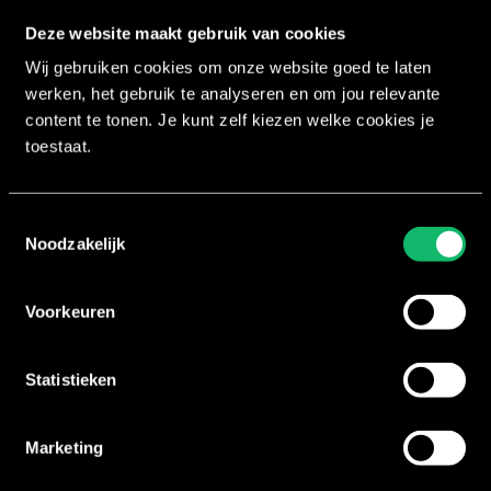
verwezenlijken van onze missie om fitnessprogramma’s
Deze website maakt gebruik van cookies
creëren waar kwaliteit, resultaat en FUN centraal staan
Wij gebruiken cookies om onze website goed te laten
werken, het gebruik te analyseren en om jou relevante
content te tonen. Je kunt zelf kiezen welke cookies je
toestaat.
Workouts
Toestemmingsselectie
Noodzakelijk
XCORE®
SclptCycle®
Voorkeuren
BRN®
LXR® Shape
Statistieken
House of Workouts
Marketing
Over ons