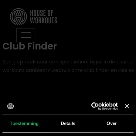
Club Finder
Ben jij op zoek naar een sportschool bij jou in de buurt 
workouts aanbiedt? Gebruik onze club finder en kies een l
Toestemming
Details
Over
Al ruim 20 jaar werken wij bij House of Workouts aan het