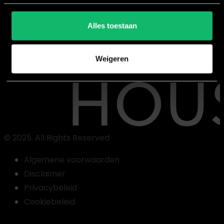
Vacatures
Opleidingsdagen
Alles toestaan
Blog
Nieuws
Weigeren
Contact
© 2025. All Rights Reserved
Algemene voorwaarden
Disclaimer
Privacybeleid
Vind
Cookiebeleid
een
les