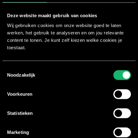
Marketingcookies worden gebruikt om bezoekers te volg
gebruiker. Deze advertenties worden zo waardevoller 
Deze website maakt gebruik van cookies
Wij gebruiken cookies om onze website goed te laten
Naam
Aanbied
werken, het gebruik te analyseren en om jou relevante
__Secure-ROLLOUT_TOKEN
YouTube
content te tonen. Je kunt zelf kiezen welke cookies je
toestaat.
__Secure-YEC
YouTube
Toestemmingsselectie
Noodzakelijk
__Secure-YNID
YouTube
Voorkeuren
_gcl_au
Google
Statistieken
_gcl_ls
Google
Marketing