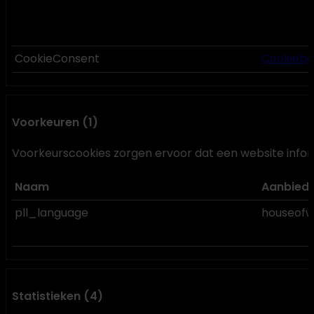
CookieConsent
Cookiebo
Voorkeuren (1)
Voorkeurscookies zorgen ervoor dat een website inform
Naam
Aanbied
pll_language
houseofw
Statistieken (4)