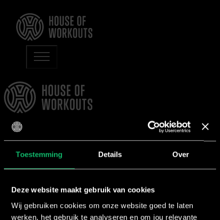
Al ruim 20 jaar werken wij bij House of Workouts aan het
verwezenlijken van onze missie om fitnessprogramma’s
creëren waar kwaliteit, resultaat en FUN centraal staan
Toestemming
Details
Over
Deze website maakt gebruik van cookies
Wij gebruiken cookies om onze website goed te laten
werken, het gebruik te analyseren en om jou relevante