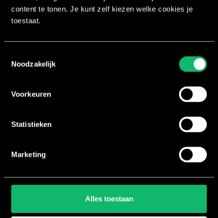
Workouts
content te tonen. Je kunt zelf kiezen welke cookies je
toestaat.
XCORE®
SclptCycle®
BRN®
Toestemmingsselectie
Noodzakelijk
LXR® Shape
Voorkeuren
House of Workouts
Statistieken
Over ons
Vacatures
Opleidingsdagen
Marketing
Blog
Nieuws
Contact
Alles toestaan