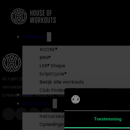
Workouts
XCORE®
BRN®
LXR® Shape
SclptCycle®
Al ruim 20 jaar werken wij bij House of Workouts aan het
Bekijk alle workouts
verwezenlijken van onze missie om fitnessprogramma’s
Club Finder
Thuis
creëren waar kwaliteit, resultaat en FUN centraal staan
Instructeurs
Instructeur worden
Toestemming
Opleidingsdagen