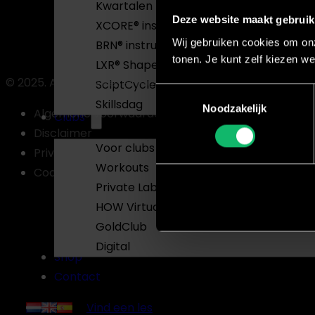
Kwartalen
Deze website maakt gebruik
XCORE® instructeur
Wij gebruiken cookies om onz
BRN® instructeur
tonen. Je kunt zelf kiezen we
LXR® Shape instructeur
© 2025. All Rights Reserved
SclptCycle® instructeur
Toestemmingsselectie
Skillsdag
Noodzakelijk
Algemene voorwaarden
Clubs
Disclaimer
Voor clubs
Privacybeleid
Workouts
Cookiebeleid
Private Label Groepslessen
HOW Virtual
GoldClub
Digital
Shop
Contact
Vind een les