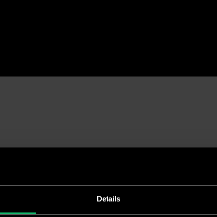
Work
XCORE®
 te
SclptCy
.
BRN®
LXR® Sh
Details