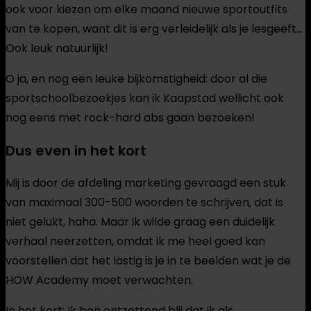
ook voor kiezen om elke maand nieuwe sportoutfits
van te kopen, want dit is erg verleidelijk als je lesgeeft…
Ook leuk natuurlijk!
O ja, en nog een leuke bijkomstigheid: door al die
sportschoolbezoekjes kan ik Kaapstad wellicht ook
nog eens met rock-hard abs gaan bezoeken!
Dus even in het kort
Mij is door de afdeling marketing gevraagd een stuk
van maximaal 300-500 woorden te schrijven, dat is
niet gelukt, haha. Maar ik wilde graag een duidelijk
verhaal neerzetten, omdat ik me heel goed kan
voorstellen dat het lastig is je in te beelden wat je de
HOW Academy moet verwachten.
In het kort: Ik ben ontzettend blij dat ik als