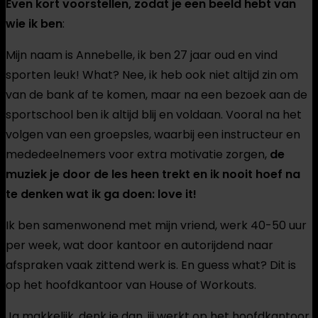
Even kort voorstellen, zodat je een beeld hebt van
wie ik ben
:
Mijn naam is Annebelle, ik ben 27 jaar oud en vind
sporten leuk! What? Nee, ik heb ook niet altijd zin om
van de bank af te komen, maar na een bezoek aan de
sportschool ben ik altijd blij en voldaan. Vooral na het
volgen van een groepsles, waarbij een instructeur en
mededeelnemers voor extra motivatie zorgen,
de
muziek je door de les heen trekt en ik nooit hoef na
te denken wat ik ga doen: love it!
Ik ben samenwonend met mijn vriend, werk 40-50 uur
per week, wat door kantoor en autorijdend naar
afspraken vaak zittend werk is. En guess what? Dit is
op het hoofdkantoor van House of Workouts.
Ja makkelijk, denk je dan, jij werkt op het hoofdkantoor