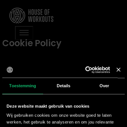
Cookie Policy
Toestemming
Details
Over
For over 20 years, we at House of Workouts have been
working to realize our mission of creating fitness progr
Deze website maakt gebruik van cookies
where quality, results, and FUN are central.
Wij gebruiken cookies om onze website goed te laten
werken, het gebruik te analyseren en om jou relevante