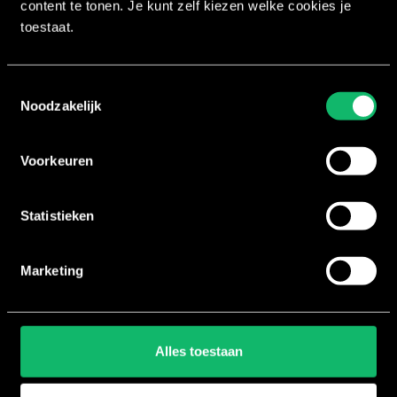
content te tonen. Je kunt zelf kiezen welke cookies je
toestaat.
Workouts
Toestemmingsselectie
Noodzakelijk
XCORE®
BRN®
Voorkeuren
LXR® Shape
SclptCycle®
Statistieken
House of Workouts
Marketing
About us
Training days
Alles toestaan
Contact Us