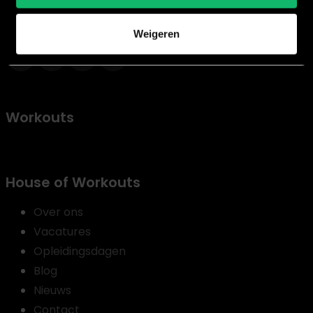
creëren waar kwaliteit, resultaat en FUN centraal staan
Weigeren
Workouts
House of Workouts
Over ons
Vacatures
Opleidingsdagen
Blog
Nieuws
Contact