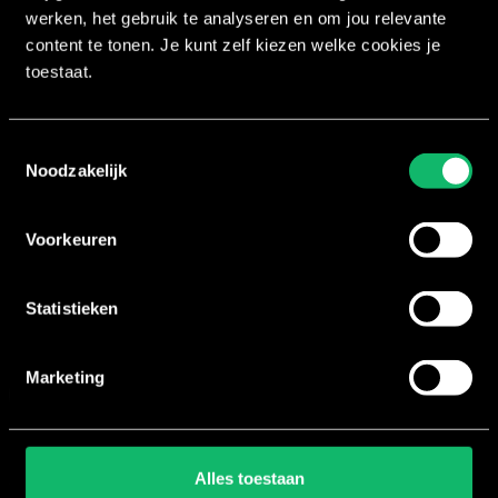
Groepslessen zijn een echte must voor jouw spor
werken, het gebruik te analyseren en om jou relevante
content te tonen. Je kunt zelf kiezen welke cookies je
toestaat.
Wat is het succes van de BRN® groep
Toestemmingsselectie
Noodzakelijk
2 juni 2021
Na een aantal jaar succesvol XCORE® op de club
Voorkeuren
Statistieken
Marketing
Al ruim 20 jaar werken wij bij House of Workouts aan het
Alles toestaan
verwezenlijken van onze missie om fitnessprogramma’s