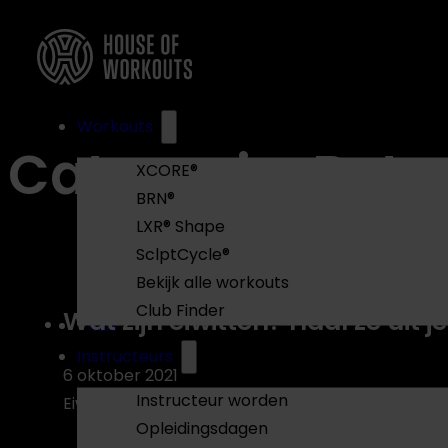
Workouts
Categorie:
Bete
XCORE®
BRN®
LXR® Shape
SclptCycle®
Bekijk alle workouts
Club Finder
Wat zijn eiwitten? Haal ze uit 
Thuis
Instructeurs
6 oktober 2021
Instructeur worden
Eiwitten, we hebben ze nodig voor het onderhou
Opleidingsdagen