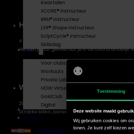
Kwartalen
XCORE® instructeur
BRN® instructeur
Hoe kan ik ‘s avonds snacken
LXR® Shape instructeur
SclptCycle® instructeur
4 oktober 2021
Skillsdag
Herken je dat gevoel dat je in de avond eindelijk 
Clubs
Voor clubs
Workouts
Private Label Groepslessen
Wat is BBX?
HOW Virtual
Toestemming
GoldClub
29 september 2021
Digital
Shop
Strakke billen, benen en buikspieren, wie wil dat n
Deze website maakt gebruik
Contact
Wij gebruiken cookies om onz
tonen. Je kunt zelf kiezen we
Vind een les