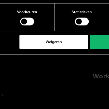
en
Voorkeuren
Statistieken
om meer te gaan bewegen. Ondanks dat je weet dat sport
Weigeren
Work
 te
.