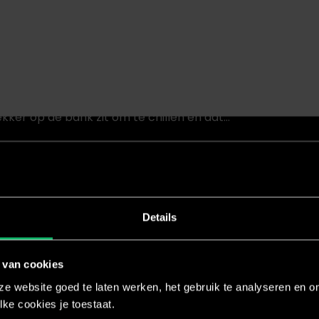
 afleren?
lekker op de bank zit om te chillen en dat…
Details
ou niet?! BBX is alles wat je nodig hebt om je lekker…
 van cookies
e website goed te laten werken, het gebruik te analyseren en om
lke cookies je toestaat.