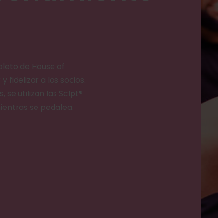
leto de House of
fidelizar a los socios.
 se utilizan las Sclpt®
ientras se pedalea.