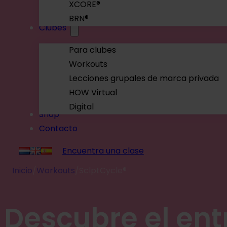
XCORE®
BRN®
Clubes
Para clubes
Workouts
Lecciones grupales de marca privada
HOW Virtual
Digital
Shop
Contacto
Encuentra una clase
Inicio
/
Workouts
/
SclptCycle®
Descubre el en