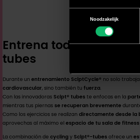
Toestemmingsselectie
Noodzakelijk
Entrena todo el cuerpo 
tubes
Durante un
entrenamiento SclptCycle®
no solo trabaja
cardiovascular
, sino también tu
fuerza
.
Con las innovadoras
Sclpt® tubes
te enfocas en la
part
mientras tus piernas
se recuperan brevemente
durante
Como los ejercicios se realizan
directamente desde la b
aprovechas al máximo el
espacio de tu sala de fitnes
La combinación de
cycling
y
Sclpt®-tubes
ofrece un
es