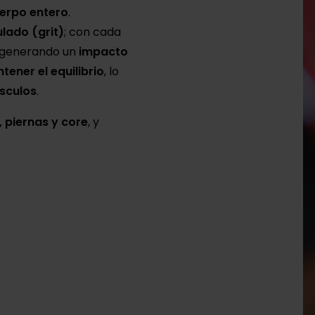
erpo entero
.
ulado (grit)
; con cada
 generando un
impacto
ener el equilibrio
, lo
úsculos
.
, piernas y core
, y