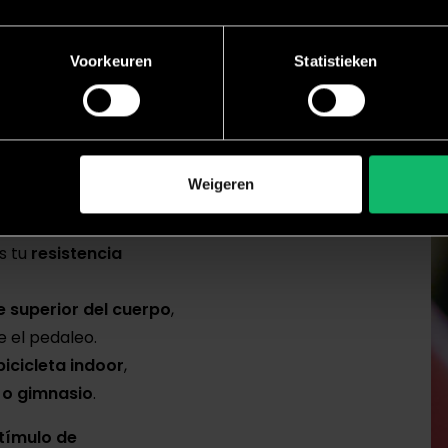
Voorkeuren
Statistieken
con las Sclpt®-
Weigeren
s tu
resistencia
e superior del cuerpo
,
 el pedaleo.
icicleta indoor
,
s o gimnasio
.
tímulo de