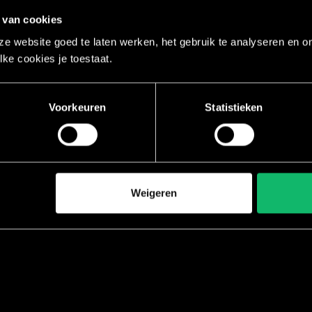
dos y
LXR® Sh
 van cookies
SclptCy
e website goed te laten werken, het gebruik te analyseren en om
lke cookies je toestaat.
Voorkeuren
Statistieken
Weigeren