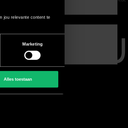
ape
cle®
 jou relevante content te
Marketing
Alles toestaan