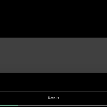
diciones genera
Work
Details
XCORE®
de
BRN®