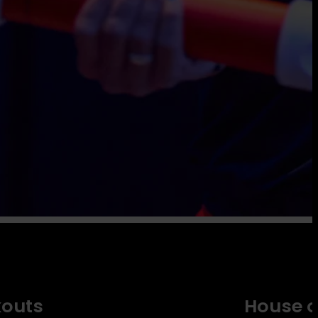
outs
House o