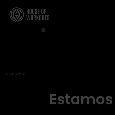
Workouts
XCORE®
BRN®
LXR® Shape
SclptCycle®
Ver todos los entrenamientos
Contacto
Club Finder
Instructores
Estamos 
Convertirse en instructor
Días de entrenamiento
Cuarteles