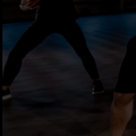
mail@houseofworkouts.com
Envíanos un mensaje ahora