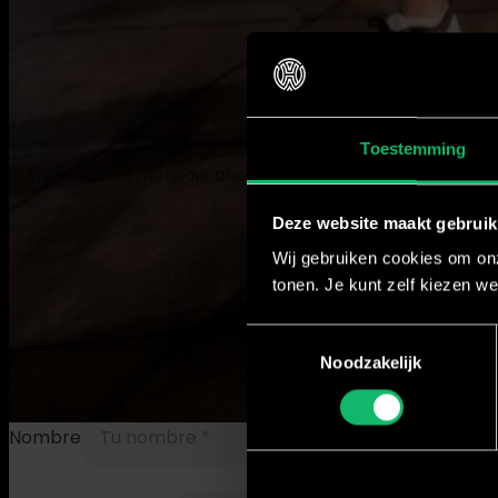
Toestemming
Envíanos un mensaje ahora
Deze website maakt gebruik
Ponte en contacto con 
Wij gebruiken cookies om onz
tonen. Je kunt zelf kiezen we
Nos encantará saber de ti. Completa el formulario de c
Toestemmingsselectie
contacto con nosotros directamente por correo electró
Noodzakelijk
Nombre