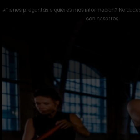
XCORE®
¿Tienes preguntas o quieres más información? No dude
BRN®
Clubes
con nosotros.
Para clubes
Workouts
Lecciones grupales de marca privada
HOW Virtual
Digital
Shop
Contacto
Encuentra una clase
Envíanos un email