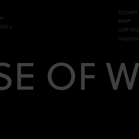
XCORE®
de
BRN®
dos y
LXR® Sh
SclptCy