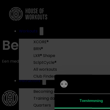
Workouts
Bedankt!
XCORE®
BRN®
LXR® Shape
Een medewerker neemt binnenkort contact met je op. In d
SclptCycle®
All workouts
Club Finder
Instructors
Becoming an instructor
Training days
Toestemming
Quarters