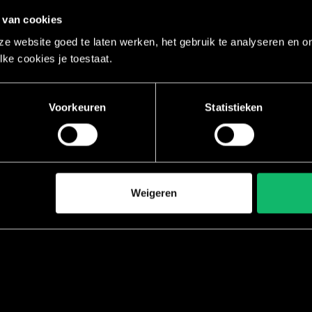
XCORE®
 van cookies
ams
BRN®
e website goed te laten werken, het gebruik te analyseren en om
LXR® Sh
lke cookies je toestaat.
SclptCy
Voorkeuren
Statistieken
Weigeren