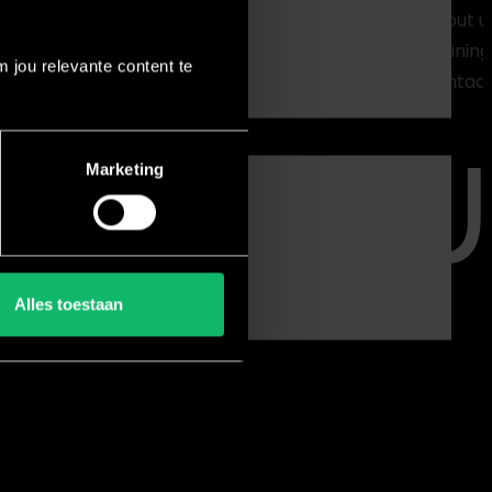
About u
Training
 jou relevante content te
ape
Contact
cle®
Marketing
Alles toestaan