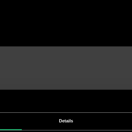
e tussentijd... volg ons op social media.
Work
Details