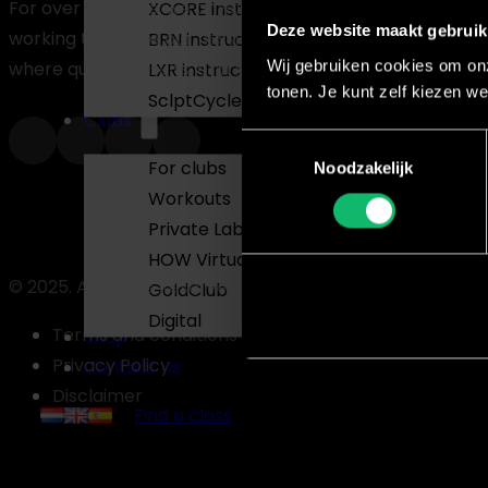
For over 20 years, we at House of Workouts have been
XCORE instructor
Deze website maakt gebruik
working to realize our mission of creating fitness progr
BRN instructor
Wij gebruiken cookies om onz
where quality, results, and FUN are central.
LXR instructor
tonen. Je kunt zelf kiezen we
SclptCycle instructor
Clubs
Toestemmingsselectie
For clubs
Noodzakelijk
Workouts
Private Label Group Lessons
HOW Virtual
© 2025. All Rights Reserved
GoldClub
Digital
Terms and conditions
Shop
Privacy Policy
Contact Us
Disclaimer
Find a class